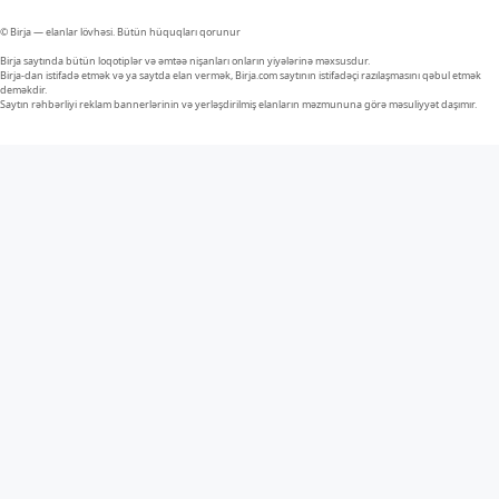
© Birja — elanlar lövhəsi. Bütün hüquqları qorunur
Birja saytında bütün loqotiplər və əmtəə nişanları onların yiyələrinə məxsusdur.
Birja-dan istifadə etmək və ya saytda elan vermək, Birja.com saytının istifadəçi razılaşmasını qəbul etmək
deməkdir.
Saytın rəhbərliyi reklam bannerlərinin və yerləşdirilmiş elanların məzmununa görə məsuliyyət daşımır.