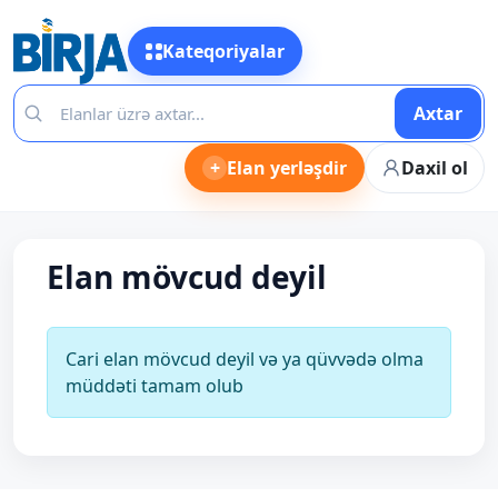
Kateqoriyalar
Axtar
+
Elan yerləşdir
Daxil ol
Elan mövcud deyil
Cari elan mövcud deyil və ya qüvvədə olma
müddəti tamam olub