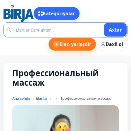
Kateqoriyalar
Axtar
+
Elan yerləşdir
Daxil ol
Профессиональный
массаж
Ana səhifə
Elanlar
Профессиональный массаж