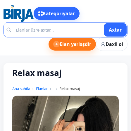
Kateqoriyalar
Axtar
+
Elan yerləşdir
Daxil ol
Relax masaj
Ana səhifə
Elanlar
Relax masaj