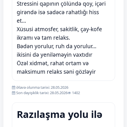
Stressini qapının çölündə qoy, içəri
girəndə isə sadəcə rahatlığı hiss
et…
Xüsusi atmosfer, sakitlik, çay-kofe
ikramı və tam relaks.
Bədən yorulur, ruh da yorulur…
ikisini də yeniləməyin vaxtıdır
Özəl xidmət, rahat ortam və
maksimum relaks səni gözləyir
Əlavə olunma tarixi: 28.05.2026
Son dəyişiklik tarixi: 28.05.2026
1402
Razılaşma yolu ilə