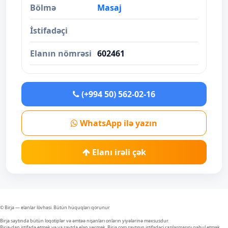
Bölmə
Masaj
İstifadəçi
Elanın nömrəsi
602461
(+994 50) 562-02-16
WhatsApp ilə yazın
Elanı irəli çək
© Birja — elanlar lövhəsi. Bütün hüquqları qorunur
Birja saytında bütün loqotiplər və əmtəə nişanları onların yiyələrinə məxsusdur.
Birja-dan istifadə etmək və ya saytda elan vermək, Birja.com saytının istifadəçi razılaşmasını qəbul etmək