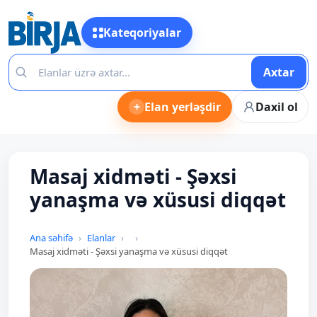
Kateqoriyalar
Axtar
+
Elan yerləşdir
Daxil ol
Masaj xidməti - Şəxsi
yanaşma və xüsusi diqqət
Ana səhifə
Elanlar
Masaj xidməti - Şəxsi yanaşma və xüsusi diqqət