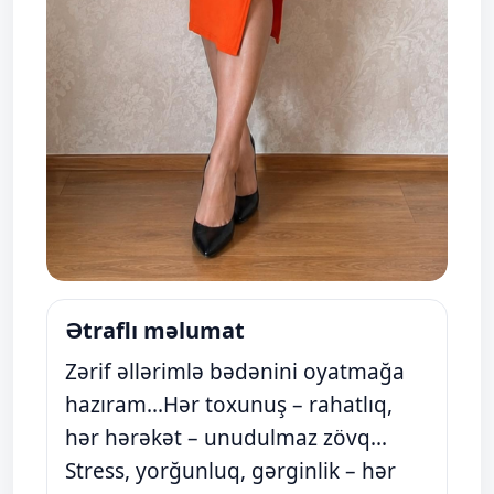
Ətraflı məlumat
Zərif əllərimlə bədənini oyatmağa
hazıram...Hər toxunuş – rahatlıq,
hər hərəkət – unudulmaz zövq...
Stress, yorğunluq, gərginlik – hər