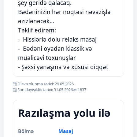
şey geridə qalacaq.
Bədəninizin hər nöqtəsi nəvazişlə
əzizlənəcək...
Təklif edirəm:
- Hisslərlə dolu relaks masaj
- Bədəni oyadan klassik və
müalicəvi toxunuşlar
- Şəxsi yanaşma və xüsusi diqqət
Əlavə olunma tarixi: 29.05.2026
Son dəyişiklik tarixi: 31.05.2026
1837
Razılaşma yolu ilə
Bölmə
Masaj