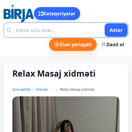
Kateqoriyalar
Axtar
+
Elan yerləşdir
Daxil ol
Relax Masaj xidməti
Ana səhifə
Elanlar
Relax Masaj xidməti