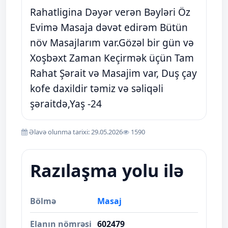
Rahatligina Dəyər verən Bəyləri Öz
Evimə Masaja dəvət edirəm Bütün
növ Masajlarım var.Gözəl bir gün və
Xoşbəxt Zaman Keçirmək üçün Tam
Rahat Şərait və Masajim var, Duş çay
kofe daxildir təmiz və səliqəli
şəraitdə,Yaş -24
Əlavə olunma tarixi: 29.05.2026
1590
Razılaşma yolu ilə
Bölmə
Masaj
Elanın nömrəsi
602479