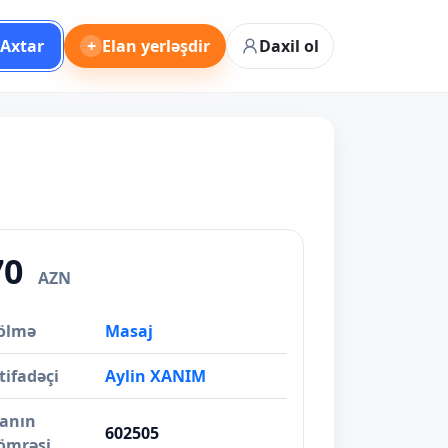
Axtar
+
Elan yerləşdir
Daxil ol
70
AZN
ölmə
Masaj
tifadəçi
Aylin XANIM
lanın
602505
ömrəsi