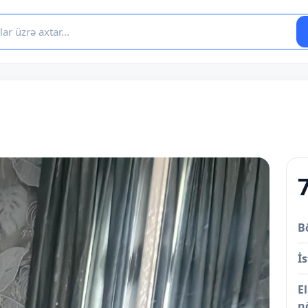
B
İs
E
n