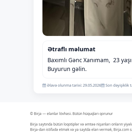
Ətraflı məlumat
Baxımlı Gənc Xanımam, 23 yaşı
Buyurun gəlin.
Əlavə olunma tarixi: 29.05.2026
Son dəyişiklik t
© Birja — elanlar lövhəsi. Bütün hüquqları qorunur
Birja saytında bütün loqotiplər və əmtəə nişanları onların yiyə
Birja-dan istifadə etmək və ya saytda elan vermək, Birja.com s