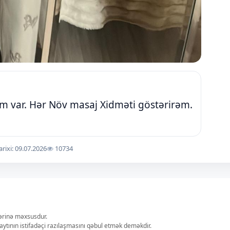
m var. Hər Növ masaj Xidməti göstərirəm.
arixi: 09.07.2026
10734
lərinə məxsusdur.
aytının istifadəçi razılaşmasını qəbul etmək deməkdir.