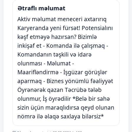
Ətraflı məlumat
Aktiv məlumat meneceri axtarırıq
Karyeranda yeni fürsət! Potensialını
kəşf etməyə hazırsan? Bizimlə
inkişaf et - Komanda ilə çalışmaq -
Komandanın təşkili və idarə
olunması - Məlumat -
Maarifləndirmə - İşgüzar görüşlər
aparmaq - Biznes yönümlü fəaliyyət
Öyrənərək qazan Təcrübə tələb
olunmur, İş öyrədilir *Belə bir sahə
sizin üçün maraqlıdırsa qeyd olunan
nömrə ilə əlaqə saxlaya bilərsiz*