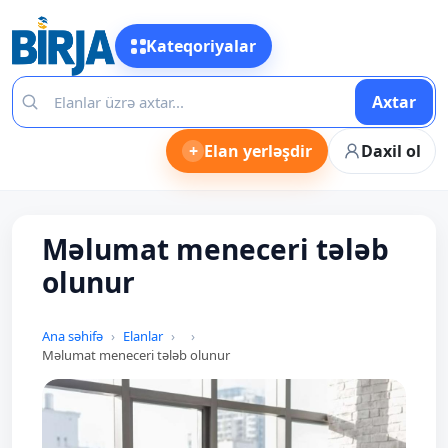
Kateqoriyalar
Axtar
+
Elan yerləşdir
Daxil ol
Məlumat meneceri tələb
olunur
Ana səhifə
Elanlar
Məlumat meneceri tələb olunur