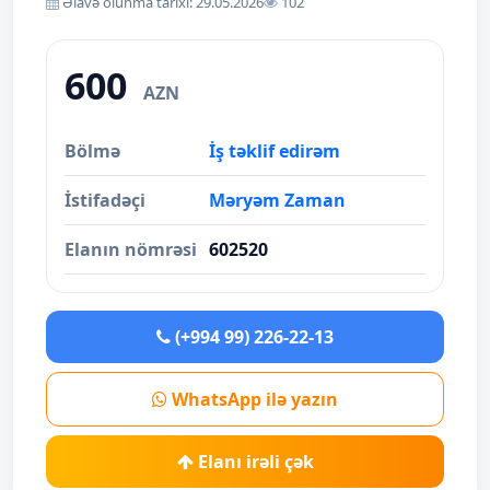
Əlavə olunma tarixi: 29.05.2026
102
600
AZN
Bölmə
İş təklif edirəm
İstifadəçi
Məryəm Zaman
Elanın nömrəsi
602520
(+994 99) 226-22-13
WhatsApp ilə yazın
Elanı irəli çək