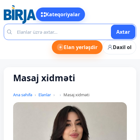
Kateqoriyalar
Axtar
+
Elan yerləşdir
Daxil ol
Masaj xidməti
Ana səhifə
Elanlar
Masaj xidməti