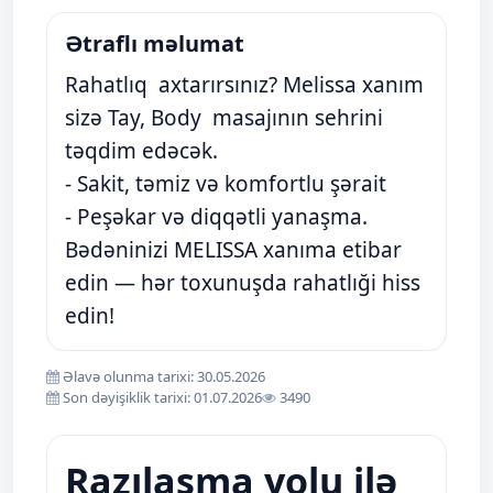
Ətraflı məlumat
Rahatlıq axtarırsınız? Melissa xanım
sizə Tay, Body masajının sehrini
təqdim edəcək.
- Sakit, təmiz və komfortlu şərait
- Peşəkar və diqqətli yanaşma.
Bədəninizi MELISSA xanıma etibar
edin — hər toxunuşda rahatlıği hiss
edin!
Əlavə olunma tarixi: 30.05.2026
Son dəyişiklik tarixi: 01.07.2026
3490
Razılaşma yolu ilə