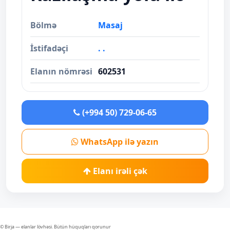
Bölmə
Masaj
İstifadəçi
. .
Elanın nömrəsi
602531
(+994 50) 729-06-65
WhatsApp ilə yazın
Elanı irəli çək
© Birja — elanlar lövhəsi. Bütün hüquqları qorunur