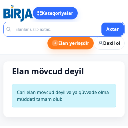
Kateqoriyalar
Axtar
+
Elan yerləşdir
Daxil ol
Elan mövcud deyil
Cari elan mövcud deyil və ya qüvvədə olma
müddəti tamam olub