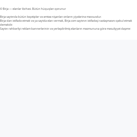
© Birja — elanlar lövhəsi. Bütün hüquqları qorunur
Birja saytında bütün loqotiplər və əmtəə nişanları onların yiyələrinə məxsusdur.
Birja-dan istifadə etmək və ya saytda elan vermək, Birja.com saytının istifadəçi razılaşmasını qəbul etmək
deməkdir.
Saytın rəhbərliyi reklam bannerlərinin və yerləşdirilmiş elanların məzmununa görə məsuliyyət daşımır.