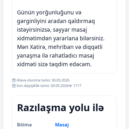
Günün yorğunluğunu və
gərginliyini aradan qaldırmaq
istəyirsinizsə, səyyar masaj
xidmətimdən yararlana bilərsiniz.
Mən Xatirə, mehriban və diqqətli
yanaşma ilə rahatladıcı masaj
xidməti sizə təqdim edəcəm.
Əlavə olunma tarixi: 30.05.2026
Son dəyişiklik tarixi: 30.05.2026
1717
Razılaşma yolu ilə
Bölmə
Masaj