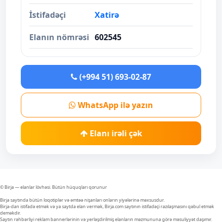
İstifadəçi
Xatirə
Elanın nömrəsi
602545
(+994 51) 693-02-87
WhatsApp ilə yazın
Elanı irəli çək
© Birja — elanlar lövhəsi. Bütün hüquqları qorunur
Birja saytında bütün loqotiplər və əmtəə nişanları onların yiyələrinə məxsusdur.
Birja-dan istifadə etmək və ya saytda elan vermək, Birja.com saytının istifadəçi razılaşmasını qəbul etmək
deməkdir.
Saytın rəhbərliyi reklam bannerlərinin və yerləşdirilmiş elanların məzmununa görə məsuliyyət daşımır.