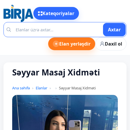
Kateqoriyalar
Axtar
+
Elan yerləşdir
Daxil ol
Səyyar Masaj Xidməti
Ana səhifə
Elanlar
Səyyar Masaj Xidməti