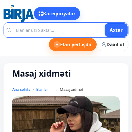
Kateqoriyalar
Axtar
+
Elan yerləşdir
Daxil ol
Masaj xidməti
Ana səhifə
Elanlar
Masaj xidməti