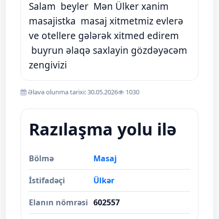
Salam beyler Mən Ülker xanim
masajistka masaj xitmetmiz evlerə
ve otellere gələrək xitmed edirem
buyrun əlaqə saxlayin gözdəyəcəm
zengivizi
Əlavə olunma tarixi: 30.05.2026
1030
Razılaşma yolu ilə
Bölmə
Masaj
İstifadəçi
Ülkər
Elanın nömrəsi
602557