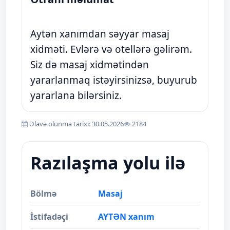
Aytən xanımdan səyyar masaj
xidməti. Evlərə və otellərə gəlirəm.
Siz də masaj xidmətindən
yararlanmaq istəyirsinizsə, buyurub
yararlana bilərsiniz.
Əlavə olunma tarixi: 30.05.2026
2184
Razılaşma yolu ilə
Bölmə
Masaj
İstifadəçi
AYTƏN xanım