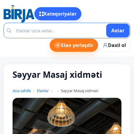
Kateqoriyalar
Axtar
+
Elan yerləşdir
Daxil ol
Səyyar Masaj xidməti
Ana səhifə
Elanlar
Səyyar Masaj xidməti