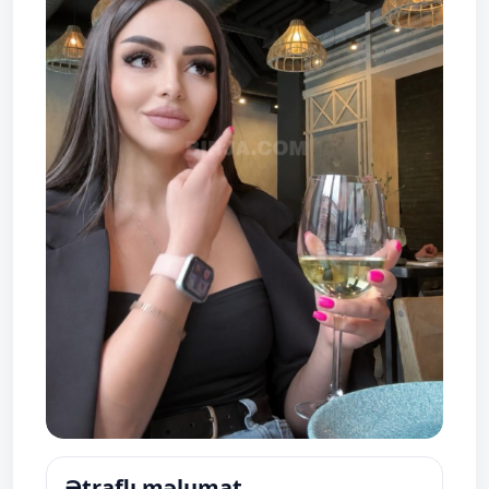
Ətraflı məlumat