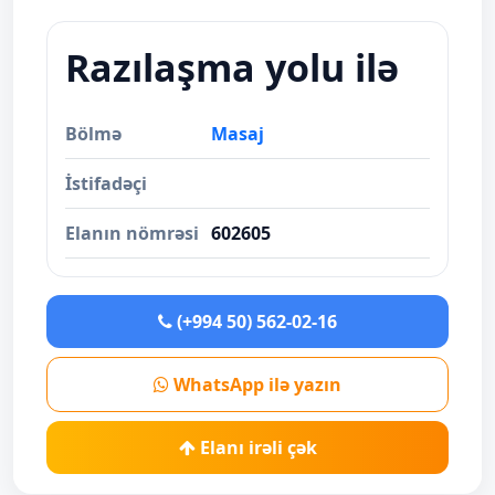
Razılaşma yolu ilə
Bölmə
Masaj
İstifadəçi
Elanın nömrəsi
602605
(+994 50) 562-02-16
WhatsApp ilə yazın
Elanı irəli çək