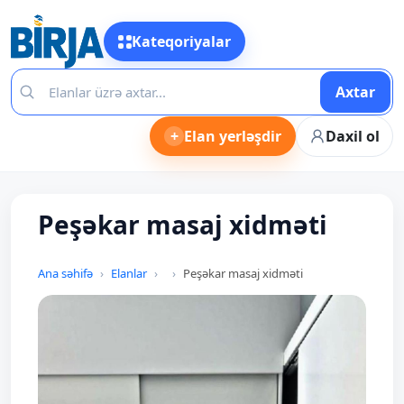
Kateqoriyalar
Axtar
+
Elan yerləşdir
Daxil ol
Peşəkar masaj xidməti
Ana səhifə
Elanlar
Peşəkar masaj xidməti