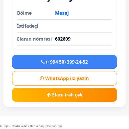
Bölmə
Masaj
İstifadəçi
Elanın nömrəsi
602609
(+994 50) 399-24-52
WhatsApp ilə yazın
Elanı irəli çək
© Birja — elanlar lövhəsi. Bütün hüquqları qorunur