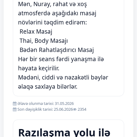
Mən, Nuray, rahat və xoş
atmosferdə aşağıdakı masaj
növlərini təqdim edirəm:
Relax Masaj
Thai, Body Masajı
Bədən Rahatlaşdırıcı Masaj
Hər bir seans fərdi yanaşma ilə
həyata keçirilir.
Mədəni, ciddi və nəzakətli bəylər
əlaqə saxlaya bilərlər.
Əlavə olunma tarixi: 31.05.2026
Son dəyişiklik tarixi: 25.06.2026
2354
Razılaşma yolu ilə