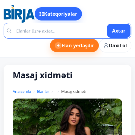
Kateqoriyalar
Axtar
+
Elan yerləşdir
Daxil ol
Masaj xidməti
Ana səhifə
Elanlar
Masaj xidməti