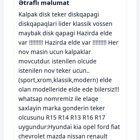
Ətraflı məlumat
Kalpak disk teker diskqapagi
diskqapaqlari lider klassik vossen
maybak disk qapagi Hazirda elde
var !!!!!!!!! Hazirda elde var !!!!!!!!! Her
nov masin ucun kalpaklar
movcutdur. istenilen olcude
istenilen nov teker ucun..
(sport,xrom,klassik,modern) elde
olan modelleride elde ede bilersiz!!!
whatsap nomremiz ile elaqe
saxlayin marka gonderin teker
olcusunu R15 R14 R13 R16 R17
uygundur:Hyundai kia opel ford fiat
chevrolet mazda nissan renault