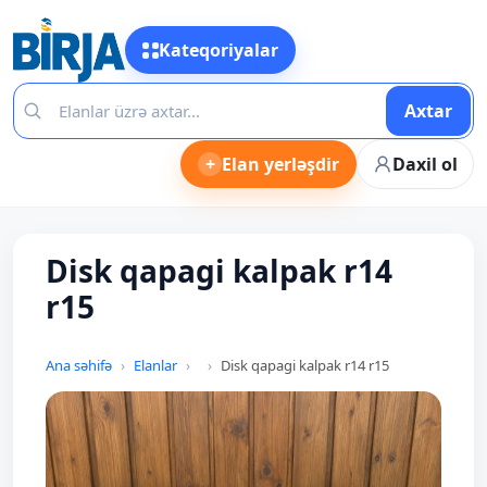
Kateqoriyalar
Axtar
+
Elan yerləşdir
Daxil ol
Disk qapagi kalpak r14
r15
Ana səhifə
Elanlar
Disk qapagi kalpak r14 r15