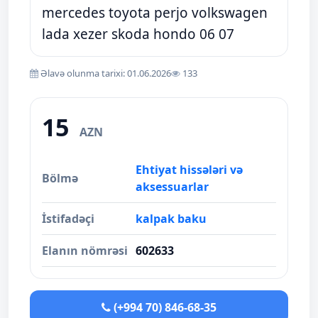
mercedes toyota perjo volkswagen
lada xezer skoda hondo 06 07
Əlavə olunma tarixi: 01.06.2026
133
15
AZN
Ehtiyat hissələri və
Bölmə
aksessuarlar
İstifadəçi
kalpak baku
Elanın nömrəsi
602633
(+994 70) 846-68-35