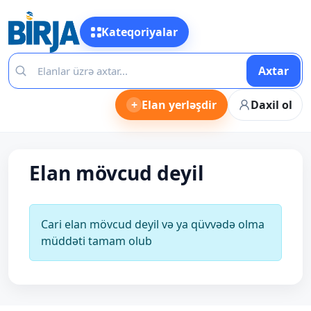
Kateqoriyalar
Axtar
+
Elan yerləşdir
Daxil ol
Elan mövcud deyil
Cari elan mövcud deyil və ya qüvvədə olma
müddəti tamam olub