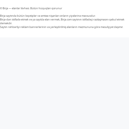
© Birja — elanlar lövhəsi. Bütün hüquqları qorunur
Birja saytında bütün loqotiplər və əmtəə nişanları onların yiyələrinə məxsusdur.
Birja-dan istifadə etmək və ya saytda elan vermək, Birja.com saytının istifadəçi razılaşmasını qəbul etmək
deməkdir.
Saytın rəhbərliyi reklam bannerlərinin və yerləşdirilmiş elanların məzmununa görə məsuliyyət daşımır.