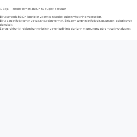
© Birja — elanlar lövhəsi. Bütün hüquqları qorunur
Birja saytında bütün loqotiplər və əmtəə nişanları onların yiyələrinə məxsusdur.
Birja-dan istifadə etmək və ya saytda elan vermək, Birja.com saytının istifadəçi razılaşmasını qəbul etmək
deməkdir.
Saytın rəhbərliyi reklam bannerlərinin və yerləşdirilmiş elanların məzmununa görə məsuliyyət daşımır.