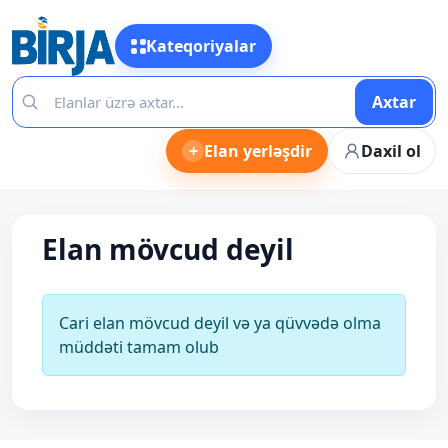
Kateqoriyalar
Axtar
+
Elan yerləşdir
Daxil ol
Elan mövcud deyil
Cari elan mövcud deyil və ya qüvvədə olma
müddəti tamam olub