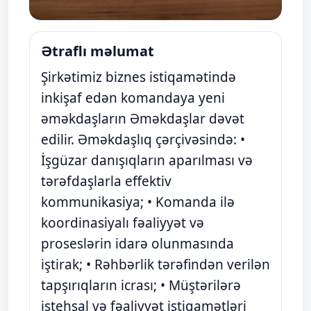
Ətraflı məlumat
Şirkətimiz biznes istiqamətində
inkişaf edən komandaya yeni
əməkdaşların Əməkdaşlar dəvət
edilir. Əməkdaşlıq çərçivəsində: •
İşgüzar danışıqların aparılması və
tərəfdaşlarla effektiv
kommunikasiya; • Komanda ilə
koordinasiyalı fəaliyyət və
proseslərin idarə olunmasında
iştirak; • Rəhbərlik tərəfindən verilən
tapşırıqların icrası; • Müştərilərə
istehsal və fəaliyyət istiqamətləri