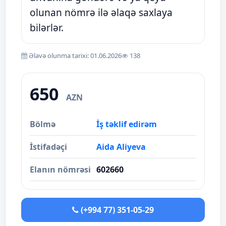
olunan nömrə ilə əlaqə saxlaya
bilərlər.
Əlavə olunma tarixi: 01.06.2026
138
650
AZN
Bölmə
İş təklif edirəm
İstifadəçi
Aida Aliyeva
Elanın nömrəsi
602660
(+994 77) 351-05-29