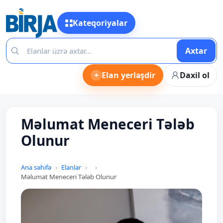
Kateqoriyalar
Axtar
+
Elan yerləşdir
Daxil ol
Məlumat Meneceri Tələb
Olunur
Ana səhifə
Elanlar
Məlumat Meneceri Tələb Olunur