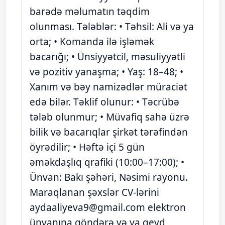
barədə məlumatın təqdim
olunması. Tələblər: • Təhsil: Ali və ya
orta; • Komanda ilə işləmək
bacarığı; • Ünsiyyətcil, məsuliyyətli
və pozitiv yanaşma; • Yaş: 18–48; •
Xanım və bəy namizədlər müraciət
edə bilər. Təklif olunur: • Təcrübə
tələb olunmur; • Müvafiq sahə üzrə
bilik və bacarıqlar şirkət tərəfindən
öyrədilir; • Həftə içi 5 gün
əməkdaşlıq qrafiki (10:00–17:00); •
Ünvan: Bakı şəhəri, Nəsimi rayonu.
Maraqlanan şəxslər CV-lərini
aydaaliyeva9@gmail.com
elektron
ünvanına göndərə və ya qeyd