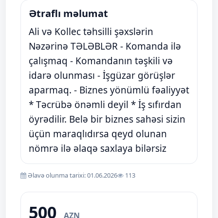
Ətraflı məlumat
Ali və Kollec təhsilli şəxslərin
Nəzərinə TƏLƏBLƏR ​- Komanda ilə
çalışmaq - Komandanın təşkili və
idarə olunması ​- İşgüzar görüşlər
aparmaq. - Biznes yönümlü fəaliyyət
* Təcrübə önəmli deyil * İş sıfırdan
öyrədilir. Belə bir biznes sahəsi sizin
üçün maraqlıdırsa qeyd olunan
nömrə ilə əlaqə saxlaya bilərsiz
Əlavə olunma tarixi: 01.06.2026
113
500
AZN