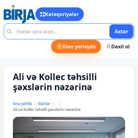
Kateqoriyalar
Axtar
+
Elan yerləşdir
Daxil ol
Ali və Kollec təhsilli
şəxslərin nəzərinə
Ana səhifə
Elanlar
Ali və Kollec təhsilli şəxslərin nəzərinə