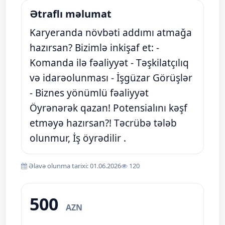
Ətraflı məlumat
​Karyeranda növbəti addımı atmağa
hazırsan? Bizimlə inkişaf et: ​-
Komanda ilə fəaliyyət - Təşkilatçılıq
və idarəolunması - İşgüzar Görüşlər
- Biznes yönümlü fəaliyyət ​
Öyrənərək qazan! Potensialını kəşf
etməyə hazırsan?! Təcrübə tələb
olunmur, İş öyrədilir .
Əlavə olunma tarixi: 01.06.2026
120
500
AZN