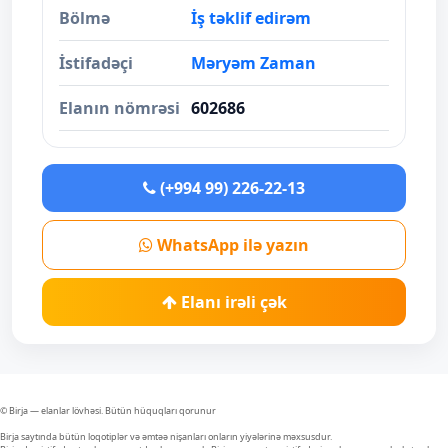
Bölmə
İş təklif edirəm
İstifadəçi
Məryəm Zaman
Elanın nömrəsi
602686
(+994 99) 226-22-13
WhatsApp ilə yazın
Elanı irəli çək
© Birja — elanlar lövhəsi. Bütün hüquqları qorunur
Birja saytında bütün loqotiplər və əmtəə nişanları onların yiyələrinə məxsusdur.