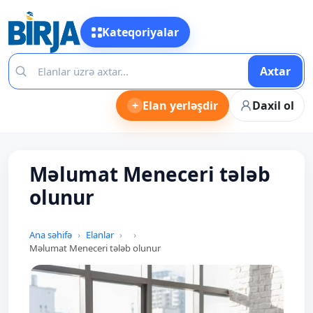
Kateqoriyalar
Axtar
+
Elan yerləşdir
Daxil ol
Məlumat Meneceri tələb
olunur
Ana səhifə
Elanlar
Məlumat Meneceri tələb olunur