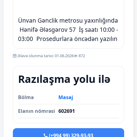
Ünvan Gənclik metrosu yaxınlığında
Hənifə Ələsgərov 57 İş saatı 10:00 -
03:00 Prosedurlara öncədən yazılın
Əlavə olunma tarixi: 01.06.2026
872
Razılaşma yolu ilə
Bölmə
Masaj
Elanın nömrəsi
602691
(+994 99) 329-93-93