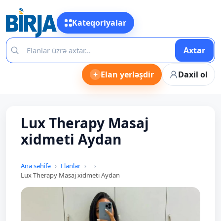
Kateqoriyalar
Axtar
+
Elan yerləşdir
Daxil ol
Lux Therapy Masaj
xidmeti Aydan
Ana səhifə
Elanlar
Lux Therapy Masaj xidmeti Aydan