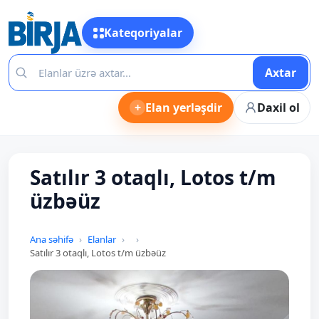
Kateqoriyalar
Axtar
+
Elan yerləşdir
Daxil ol
Satılır 3 otaqlı, Lotos t/m
üzbəüz
Ana səhifə
Elanlar
Satılır 3 otaqlı, Lotos t/m üzbəüz