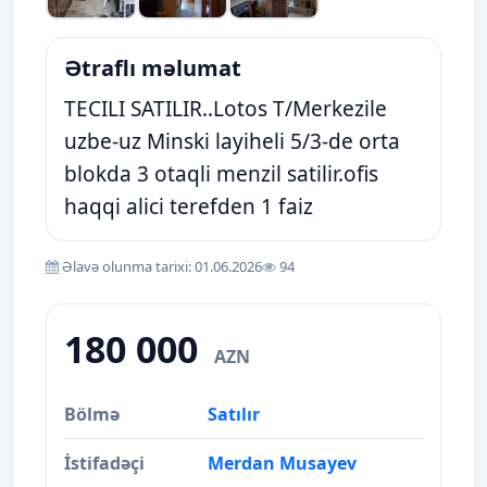
Ətraflı məlumat
TECILI SATILIR..Lotos T/Merkezile
uzbe-uz Minski layiheli 5/3-de orta
blokda 3 otaqli menzil satilir.ofis
haqqi alici terefden 1 faiz
Əlavə olunma tarixi: 01.06.2026
94
180 000
AZN
Bölmə
Satılır
İstifadəçi
Merdan Musayev