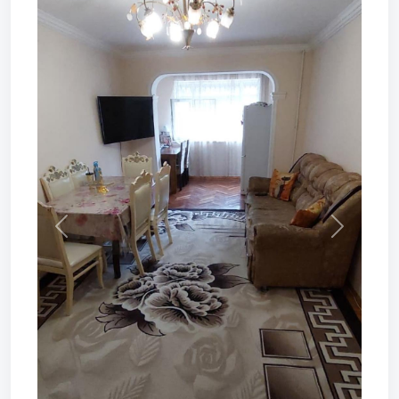
Prev
Next