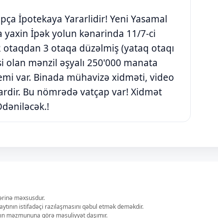
pça İpotekaya Yararlidir! Yeni Yasamal
 yaxin İpək yolun kənarinda 11/7-ci
2 otaqdan 3 otaqa düzəlmiş (yataq otaqı
i olan mənzil əşyalı 250'000 manata
istemi var. Binada mühavizə xidməti, video
.vardir. Bu nömrədə vatçap var! Xidmət
Ödəniləcək.!
lərinə məxsusdur.
aytının istifadəçi razılaşmasını qəbul etmək deməkdir.
ların məzmununa görə məsuliyyət daşımır.