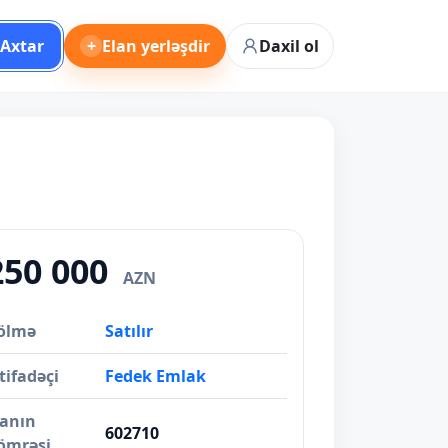
Axtar
+
Elan yerləşdir
Daxil ol
250 000
AZN
ölmə
Satılır
tifadəçi
Fedek Emlak
lanın
602710
ömrəsi