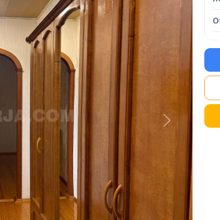
O
Next