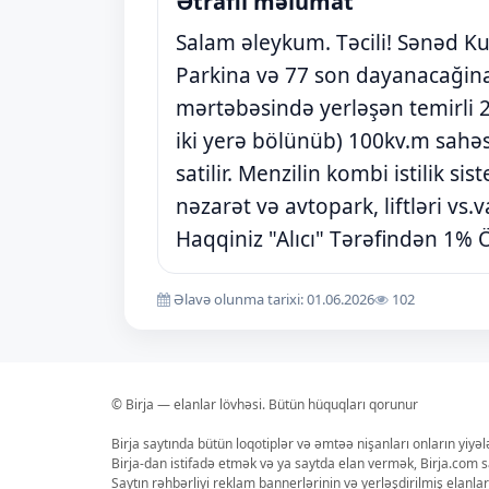
Ətraflı məlumat
Salam əleykum. Təcili! Sənəd Ku
Parkina və 77 son dayanacağina
mərtəbəsində yerləşən temirli 
iki yerə bölünüb) 100kv.m sahəs
satilir. Menzilin kombi istilik s
nəzarət və avtopark, liftləri vs
Haqqiniz "Alıcı" Tərəfindən 1% 
Əlavə olunma tarixi: 01.06.2026
102
© Birja — elanlar lövhəsi. Bütün hüquqları qorunur
Birja saytında bütün loqotiplər və əmtəə nişanları onların yiyə
Birja-dan istifadə etmək və ya saytda elan vermək, Birja.com s
Saytın rəhbərliyi reklam bannerlərinin və yerləşdirilmiş elan