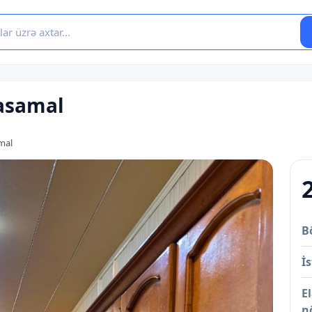
Yasamal
amal
B
İs
E
n