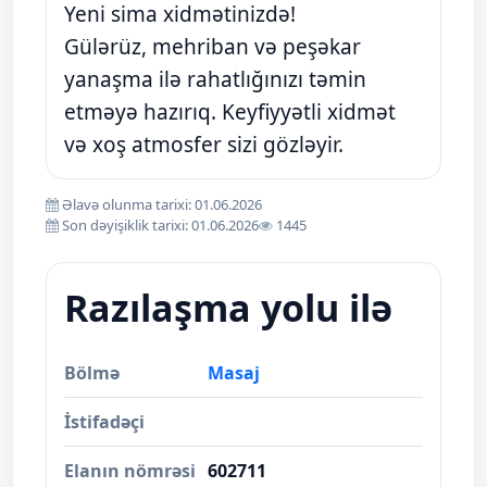
Yeni sima xidmətinizdə!
Gülərüz, mehriban və peşəkar
yanaşma ilə rahatlığınızı təmin
etməyə hazırıq. Keyfiyyətli xidmət
və xoş atmosfer sizi gözləyir.
Əlavə olunma tarixi: 01.06.2026
Son dəyişiklik tarixi: 01.06.2026
1445
Razılaşma yolu ilə
Bölmə
Masaj
İstifadəçi
Elanın nömrəsi
602711