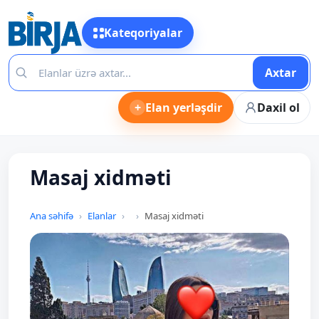
Kateqoriyalar
Axtar
+
Elan yerləşdir
Daxil ol
Masaj xidməti
Ana səhifə
Elanlar
Masaj xidməti