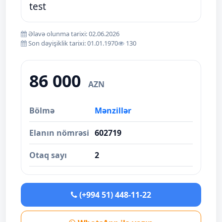
test
Əlavə olunma tarixi: 02.06.2026
Son dəyişiklik tarixi: 01.01.1970
130
86 000
AZN
Bölmə
Mənzillər
Elanın nömrəsi
602719
Otaq sayı
2
(+994 51) 448-11-22