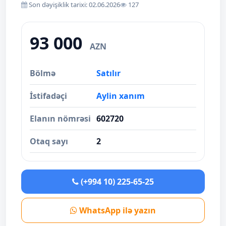
Son dəyişiklik tarixi: 02.06.2026
127
93 000
AZN
Bölmə
Satılır
İstifadəçi
Aylin xanım
Elanın nömrəsi
602720
Otaq sayı
2
(+994 10) 225-65-25
WhatsApp ilə yazın