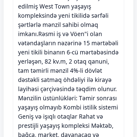
edilmiş West Town yaşayış
kompleksində yeni tikilidə sərfəli
şərtlərlə mənzil sahibi olmaq
imkanı.Rəsmi iş və Vöen"i olan
vətəndaşların nəzərinə 15 mərtəbəli
yeni tikili binanın 6-cü mərtəbəsində
yerləşən, 82 kv.m, 2 otaq qanuni,
tam təmirli mənzil 4%-li dövlət
dəstəkli satmaq öhdəliyi ilə kirayə
layihəsi çərçivəsində təqdim olunur.
Mənzilin üstünlükləri: Təmir sonrası
yaşayış olmayıb Kombi istilik sistemi
Geniş və işıqlı otaqlar Rahat və
prestijli yaşayış kompleksi Məktəb,
bağça, market, dayanacaq və