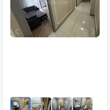
Prev
Next