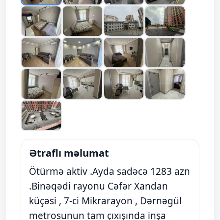
Ətraflı məlumat
Ötürmə aktiv .Ayda sadəcə 1283 azn
.Binəqədi rayonu Cəfər Xandan
küçəsi , 7-ci Mikrarayon , Dərnəgül
metrosunun tam çıxışında inşa