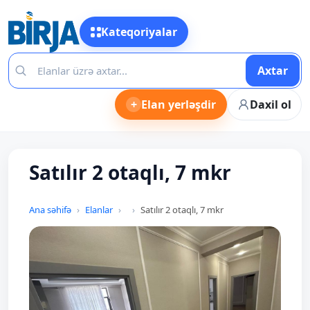
Kateqoriyalar
Axtar
+
Elan yerləşdir
Daxil ol
Satılır 2 otaqlı, 7 mkr
Ana səhifə
Elanlar
Satılır 2 otaqlı, 7 mkr