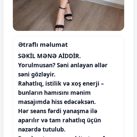
Ətraflı məlumat
SƏKİL MƏNƏ AİDDİR.
Yorulmusan? Səni anlayan əllər
səni gözləyir.
Rahatlıq, istilik və xoş enerji –
bunların hamısını mənim
masajımda hiss edəcəksən.
Hər seans fərdi yanaşma ilə
aparılır və tam rahatlıq üçün
nəzərdə tutulub.