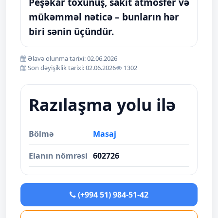
Peşəkar toxunuş, sakit atmosfer və
mükəmməl nəticə – bunların hər
biri sənin üçündür.
Əlavə olunma tarixi: 02.06.2026
Son dəyişiklik tarixi: 02.06.2026
1302
Razılaşma yolu ilə
Bölmə
Masaj
Elanın nömrəsi
602726
(+994 51) 984-51-42