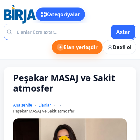
Kateqoriyalar
Axtar
+
Elan yerləşdir
Daxil ol
Peşəkar MASAJ və Sakit
atmosfer
Ana səhifə
Elanlar
Peşəkar MASAJ və Sakit atmosfer