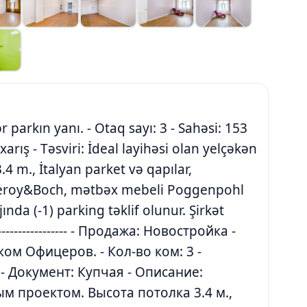
lər parkın yanı. - Otaq sayı: 3 - Sahəsi: 153
arış - Təsviri: İdeal layihəsi olan yelçəkən
4 m., İtalyan parket və qapılar,
leroy&Boch, mətbəx mebeli Poggenpohl
ında (-1) parking təklif olunur. Şirkət
------------------- - Продажа: Новостройка -
ом Офицеров. - Кол-во ком: 3 -
 - Документ: Купчая - Описание:
м проектом. Высота потолка 3.4 м.,