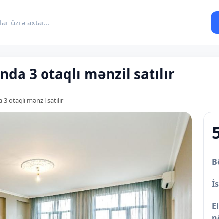
nda 3 otaqlı mənzil satılır
 3 otaqlı mənzil satılır
B
İs
E
n