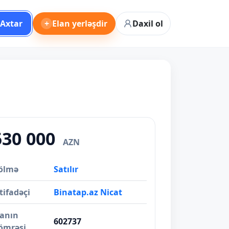
Axtar
+
Elan yerləşdir
Daxil ol
530 000
AZN
ölmə
Satılır
tifadəçi
Binatap.az Nicat
lanın
602737
ömrəsi