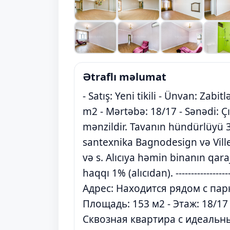
Ətraflı məlumat
- Satış: Yeni tikili - Ünvan: Zabit
m2 - Mərtəbə: 18/17 - Sənədi: Çıx
mənzildir. Tavanın hündürlüyü 3.
santexnika Bagnodesign və Vil
və s. Alıcıya həmin binanın qaraj
haqqı 1% (alıcıdan). ---------------
Адрес: Находится рядом с парк
Площадь: 153 м2 - Этаж: 18/17
Сквозная квартира с идеальны