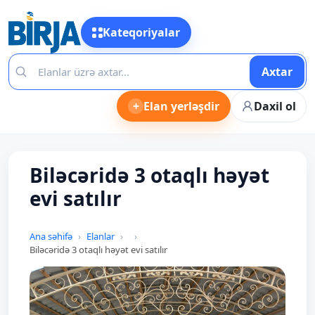
Kateqoriyalar
Axtar
+
Elan yerləşdir
Daxil ol
Biləcəridə 3 otaqlı həyət
evi satılır
Ana səhifə
Elanlar
Biləcəridə 3 otaqlı həyət evi satılır