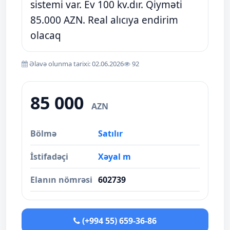
sistemi var. Ev 100 kv.dır. Qiyməti
85.000 AZN. Real alıcıya endirim
olacaq
Əlavə olunma tarixi: 02.06.2026
92
85 000
AZN
Bölmə
Satılır
İstifadəçi
Xəyal m
Elanın nömrəsi
602739
(+994 55) 659-36-86