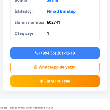
Bölmə
Satılır
İstifadəçi
Nihad Binatap
Elanın nömrəsi
602741
Otaq sayı
1
(+994 55) 261-12-19
WhatsApp ilə yazın
Elanı irəli çək
© Birja — elanlar lövhəsi. Bütün hüquqları qorunur