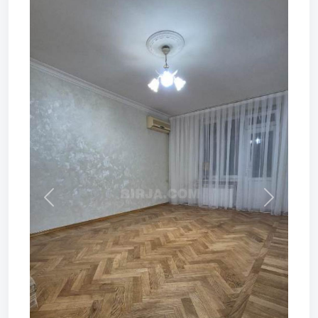
Prev
Next