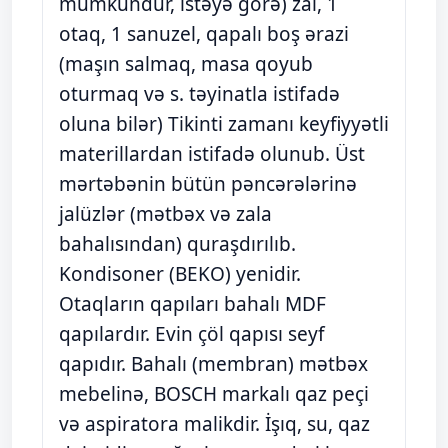
mümkündür, istəyə görə) zal, 1
otaq, 1 sanuzel, qapalı boş ərazi
(maşın salmaq, masa qoyub
oturmaq və s. təyinatla istifadə
oluna bilər) Tikinti zamanı keyfiyyətli
materillardan istifadə olunub. Üst
mərtəbənin bütün pəncərələrinə
jalüzlər (mətbəx və zala
bahalısından) quraşdırılıb.
Kondisoner (BEKO) yenidir.
Otaqların qapıları bahalı MDF
qapılardır. Evin çöl qapısı seyf
qapıdır. Bahalı (membran) mətbəx
mebelinə, BOSCH markalı qaz peçi
və aspiratora malikdir. İşıq, su, qaz