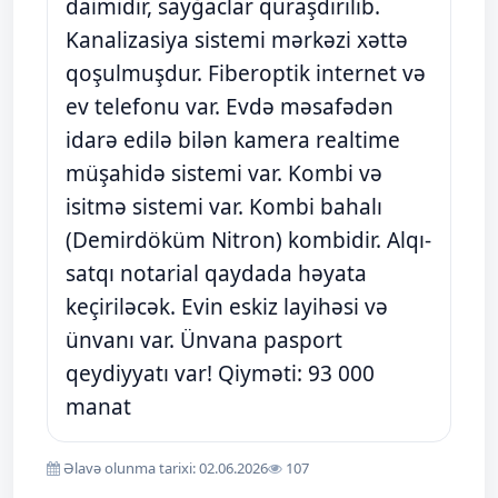
daimidir, sayğaclar quraşdırılıb.
Kanalizasiya sistemi mərkəzi xəttə
qoşulmuşdur. Fiberoptik internet və
ev telefonu var. Evdə məsafədən
idarə edilə bilən kamera realtime
müşahidə sistemi var. Kombi və
isitmə sistemi var. Kombi bahalı
(Demirdöküm Nitron) kombidir. Alqı-
satqı notarial qaydada həyata
keçiriləcək. Evin eskiz layihəsi və
ünvanı var. Ünvana pasport
qeydiyyatı var! Qiyməti: 93 000
manat
Əlavə olunma tarixi: 02.06.2026
107