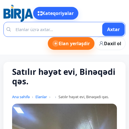
Kateqoriyalar
Axtar
+
Elan yerləşdir
Daxil ol
Satılır həyət evi, Binəqədi
qəs.
Ana səhifə
Elanlar
Satılır həyət evi, Binəqədi qəs.