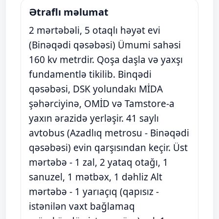
Ətraflı məlumat
2 mərtəbəli, 5 otaqlı həyət evi
(Binəqədi qəsəbəsi) Ümumi sahəsi
160 kv metrdir. Qoşa daşla və yaxşı
fundamentlə tikilib. Binqədi
qəsəbəsi, DSK yolundakı MİDA
şəhərciyinə, OMİD və Tamstore-a
yaxın ərazidə yerləşir. 41 saylı
avtobus (Azadlıq metrosu - Binəqədi
qəsəbəsi) evin qarşısından keçir. Üst
mərtəbə - 1 zal, 2 yataq otağı, 1
sanuzel, 1 mətbəx, 1 dəhliz Alt
mərtəbə - 1 yarıaçıq (qapısız -
istənilən vaxt bağlamaq