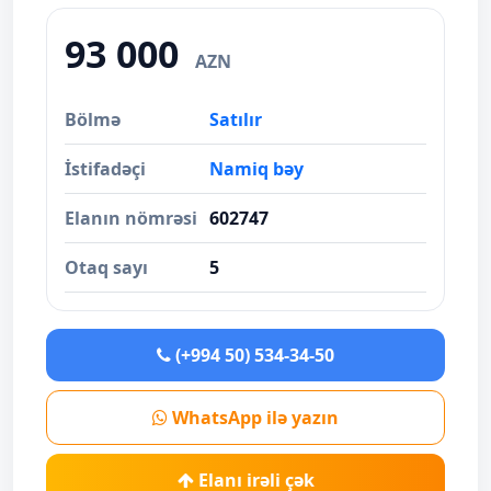
93 000
AZN
Bölmə
Satılır
İstifadəçi
Namiq bəy
Elanın nömrəsi
602747
Otaq sayı
5
(+994 50) 534-34-50
WhatsApp ilə yazın
Elanı irəli çək