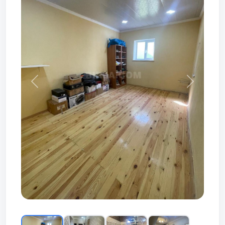
Prev
Next