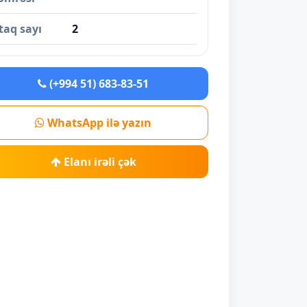
taq sayı
2
(+994 51) 683-83-51
WhatsApp ilə yazın
Elanı irəli çək