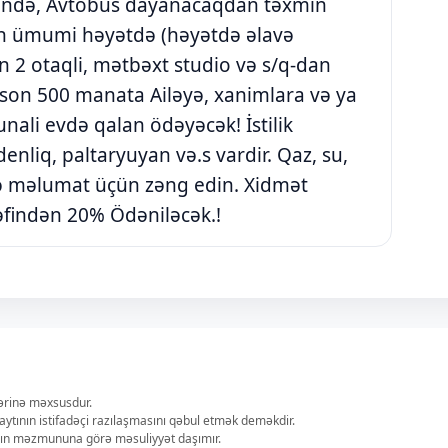
əsində, Avtobus dayanacaqdan təxmin
n ümumi həyətdə (həyətdə əlavə
n 2 otaqli, mətbəxt studio və s/q-dan
q son 500 manata Ailəyə, xanimlara və ya
unali evdə qalan ödəyəcək! İstilik
denliq, paltaryuyan və.s vardir. Qaz, su,
lavə məlumat üçün zəng edin. Xidmət
əfindən 20% Ödəniləcək.!
lərinə məxsusdur.
aytının istifadəçi razılaşmasını qəbul etmək deməkdir.
ların məzmununa görə məsuliyyət daşımır.