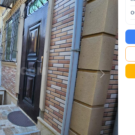
O
Next