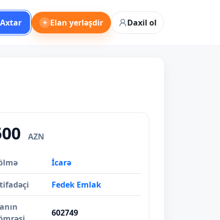
Axtar
+
Elan yerləşdir
Daxil ol
500
AZN
ölmə
İcarə
tifadəçi
Fedek Emlak
lanın
602749
ömrəsi