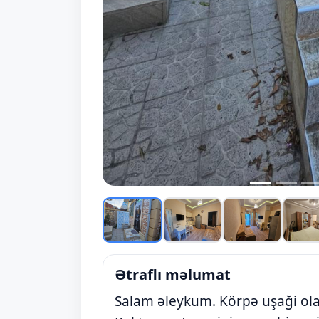
Ətraflı məlumat
Salam əleykum. Körpə uşaği ola