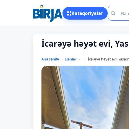
Kateqoriyalar
İcarəyə həyət evi, Ya
Ana səhifə
Elanlar
İcarəyə həyət evi, Yasam