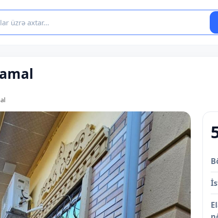
samal
al
B
İs
E
n