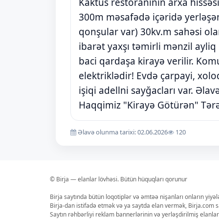
Kaktus restoraninin arxa hiss
300m məsafədə içəridə yerləşə
qonşular var) 30kv.m sahəsi ola
ibarət yaxşı təmirli mənzil ayli
baci qardaşa kirayə verilir. Kom
elektriklədir! Evdə çarpayi, xolo
işiqi adellni sayğacları var. Ə
Haqqimiz "Kirayə Götürən" Tər
Əlavə olunma tarixi: 02.06.2026
120
© Birja — elanlar lövhəsi. Bütün hüquqları qorunur
Birja saytında bütün loqotiplər və əmtəə nişanları onların yiyə
Birja-dan istifadə etmək və ya saytda elan vermək, Birja.com s
Saytın rəhbərliyi reklam bannerlərinin və yerləşdirilmiş elan