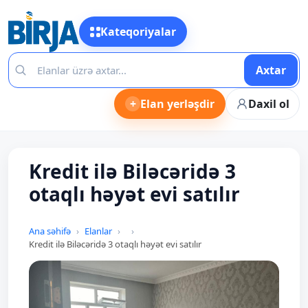
Kateqoriyalar
Axtar
+
Elan yerləşdir
Daxil ol
Kredit ilə Biləcəridə 3
otaqlı həyət evi satılır
Ana səhifə
Elanlar
Kredit ilə Biləcəridə 3 otaqlı həyət evi satılır