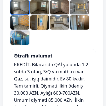
Ətraflı məlumat
KREDİT: Biləcəridə QAİ yolunda 1.2
sotda 3 otaq, S/Q və mətbəxi var.
Qaz, su, işıq daimidir. Ev 80 kv.dır.
Tam təmirli. Qiyməti ilkin ödəniş
30.000 AZN. Aylığı 600-700AZN.
Ümumi qiyməti 85.000 AZN. İlkin