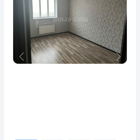
Prev
Next