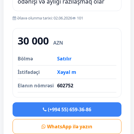
ödənişi və aylığı razılaşmaq olar
Əlavə olunma tarixi: 02.06.2026
101
30 000
AZN
Bölmə
Satılır
İstifadəçi
Xəyal m
Elanın nömrəsi
602752
(+994 55) 659-36-86
WhatsApp ilə yazın