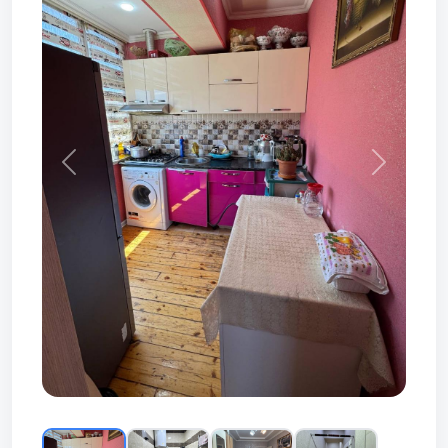
Prev
Next