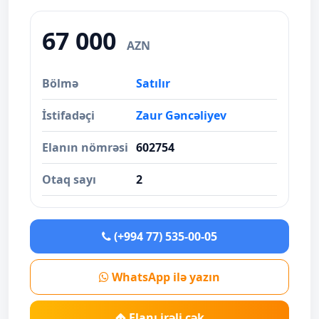
67 000
AZN
Bölmə
Satılır
İstifadəçi
Zaur Gəncəliyev
Elanın nömrəsi
602754
Otaq sayı
2
(+994 77) 535-00-05
WhatsApp ilə yazın
Elanı irəli çək