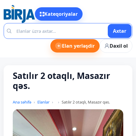
Kateqoriyalar
Axtar
+
Elan yerləşdir
Daxil ol
Satılır 2 otaqlı, Masazır
qəs.
Ana səhifə
Elanlar
Satılır 2 otaqlı, Masazır qəs.