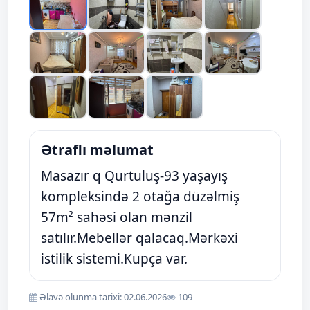
Ətraflı məlumat
Masazır q Qurtuluş-93 yaşayış
kompleksində 2 otağa düzəlmiş
57m² sahəsi olan mənzil
satılır.Mebellər qalacaq.Mərkəxi
istilik sistemi.Kupça var.
Əlavə olunma tarixi: 02.06.2026
109