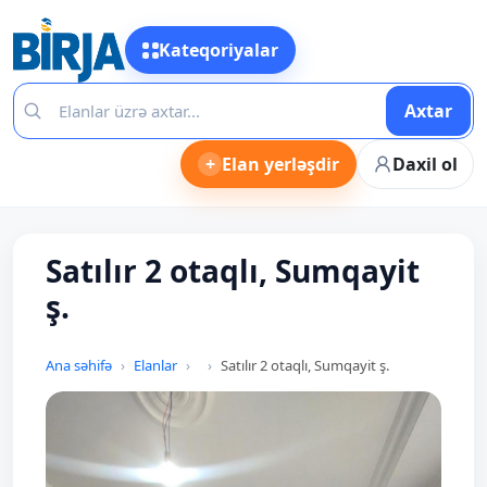
Kateqoriyalar
Axtar
+
Elan yerləşdir
Daxil ol
Satılır 2 otaqlı, Sumqayit
ş.
Ana səhifə
Elanlar
Satılır 2 otaqlı, Sumqayit ş.