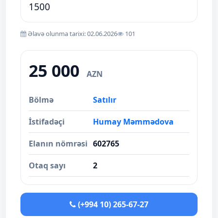
1500
Əlavə olunma tarixi: 02.06.2026
101
25 000
AZN
Bölmə
Satılır
İstifadəçi
Humay Məmmədova
Elanın nömrəsi
602765
Otaq sayı
2
(+994 10) 265-67-27