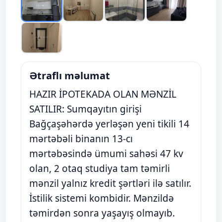
Ətraflı məlumat
HAZIR İPOTEKADA OLAN MƏNZİL
SATILIR: Sumqayıtın girişi
Bağçaşəhərdə yerləşən yeni tikili 14
mərtəbəli binanın 13-cı
mərtəbəsində ümumi sahəsi 47 kv
olan, 2 otaq studiya tam təmirli
mənzil yalnız kredit şərtləri ilə satılır.
İstilik sistemi kombidir. Mənzildə
təmirdən sonra yaşayış olmayıb.