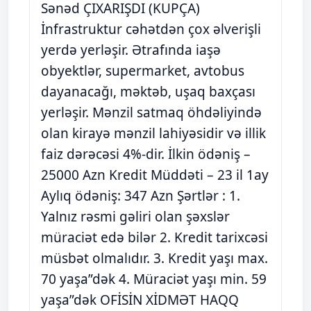
Sənəd ÇIXARIŞDI (KUPÇA)
İnfrastruktur cəhətdən çox əlverişli
yerdə yerləşir. Ətrafında iaşə
obyektlər, supermarket, avtobus
dayanacağı, məktəb, uşaq baxçası
yerləşir. Mənzil satmaq öhdəliyində
olan kirayə mənzil lahiyəsidir və illik
faiz dərəcəsi 4%-dir. İlkin ödəniş –
25000 Azn Kredit Müddəti – 23 il 1ay
Aylıq ödəniş: 347 Azn Şərtlər : 1.
Yalnız rəsmi gəliri olan şəxslər
müraciət edə bilər 2. Kredit tarixcəsi
müsbət olmalıdır. 3. Kredit yaşı max.
70 yaşa”dək 4. Müraciət yaşı min. 59
yaşa”dək OFİSİN XİDMƏT HAQQ