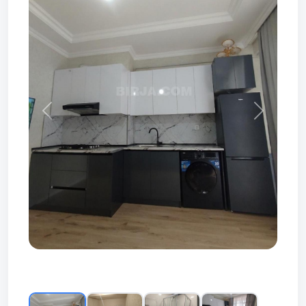
Prev
Next