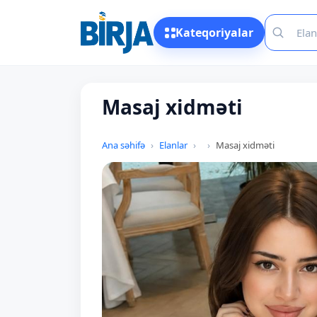
Kateqoriyalar
Masaj xidməti
Ana səhifə
Elanlar
Masaj xidməti