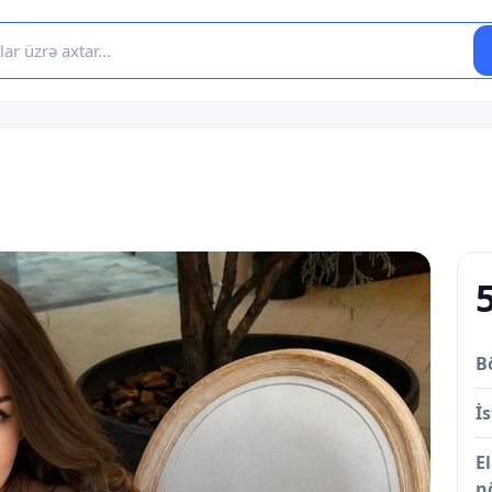
B
İs
E
n