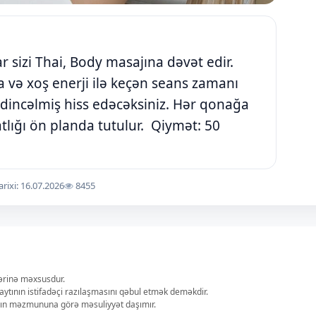
sizi Thai, Body masajına dəvət edir.
a və xoş enerji ilə keçən seans zamanı
dincəlmiş hiss edəcəksiniz. Hər qonağa
tlığı ön planda tutulur. Qiymət: 50
arixi: 16.07.2026
8455
lərinə məxsusdur.
aytının istifadəçi razılaşmasını qəbul etmək deməkdir.
ların məzmununa görə məsuliyyət daşımır.