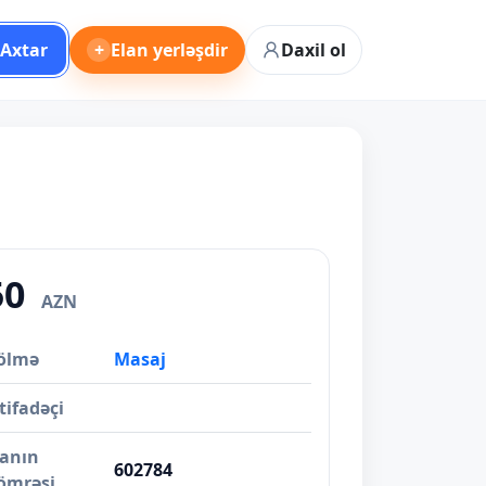
Axtar
+
Elan yerləşdir
Daxil ol
50
AZN
ölmə
Masaj
tifadəçi
lanın
602784
ömrəsi