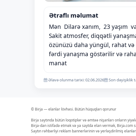
Ətraflı məlumat
Mən Dilarə xanım, 23 yaşım var 
Sakit atmosfer, diqqətli yanaşm
özünüzü daha yüngül, rahat və 
fərdi yanaşma göstərilir və raha
manat
Əlavə olunma tarixi: 02.06.2026
Son dəyişiklik t
© Birja — elanlar lövhəsi. Bütün hüquqları qorunur
Birja saytında bütün loqotiplər və əmtəə nişanları onların yiyə
Birja-dan istifadə etmək və ya saytda elan vermək, Birja.com s
Saytın rəhbərliyi reklam bannerlərinin və yerləşdirilmiş elan