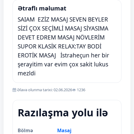
Ətraflı məlumat
SAIAM EZİZ MASAJ SEVEN BEYLER
SİZİ ÇOX SEÇİMLİ MASAJ SİYASIMA
DEVET EDREM MASAJ NÖVLERİM
SUPOR KLASİK RELAX:TAY BODİ
EROTİK MASAJ İstraheçun her bir
şerayitim var evim çox sakit lukus
mezldi
Əlavə olunma tarixi: 02.06.2026
1236
Razılaşma yolu ilə
Bölmə
Masaj