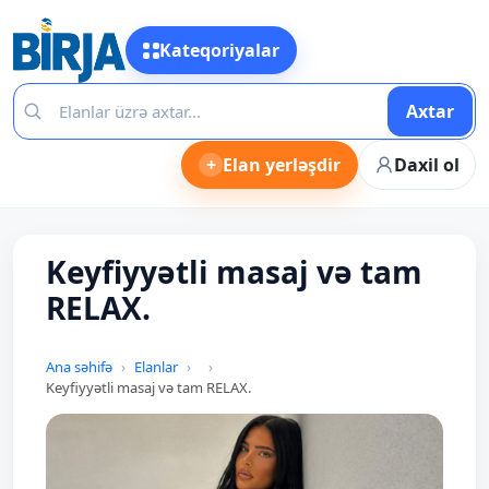
Kateqoriyalar
Axtar
+
Elan yerləşdir
Daxil ol
Keyfiyyətli masaj və tam
RELAX.
Ana səhifə
Elanlar
Keyfiyyətli masaj və tam RELAX.