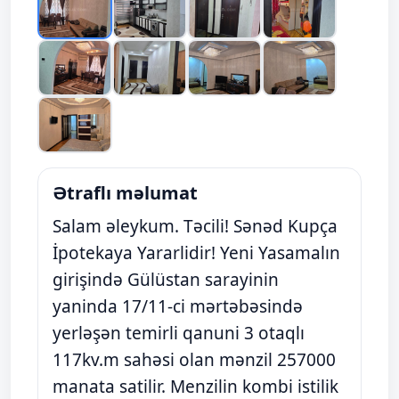
Ətraflı məlumat
Salam əleykum. Təcili! Sənəd Kupça
İpotekaya Yararlidir! Yeni Yasamalın
girişində Gülüstan sarayinin
yaninda 17/11-ci mərtəbəsində
yerləşən temirli qanuni 3 otaqlı
117kv.m sahəsi olan mənzil 257000
manata satilir. Menzilin kombi istilik