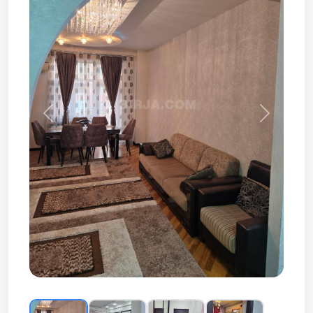
Prev
Next