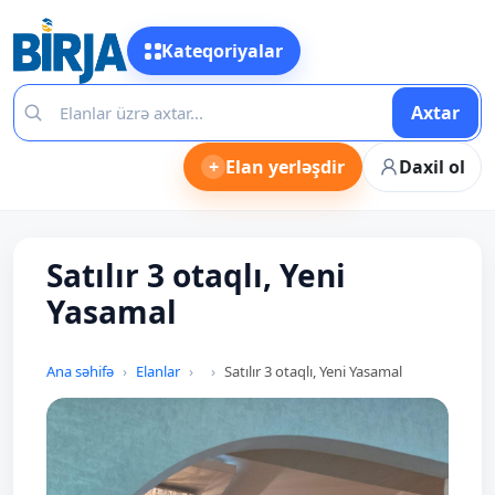
Kateqoriyalar
Axtar
+
Elan yerləşdir
Daxil ol
Satılır 3 otaqlı, Yeni
Yasamal
Ana səhifə
Elanlar
Satılır 3 otaqlı, Yeni Yasamal