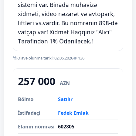
sistemi var. Binada mühavizə
xidməti, video nəzarət və avtopark,
liftləri vs.vardir. Bu nömrənin 898-də
vatçap var! Xidmət Haqqiniz "Alıcı"
Tərəfindən 1% Ödəniləcək.!
Əlavə olunma tarixi: 02.06.2026
136
257 000
AZN
Bölmə
Satılır
İstifadəçi
Fedek Emlak
Elanın nömrəsi
602805