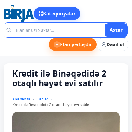
Kateqoriyalar
Axtar
+
Elan yerləşdir
Daxil ol
Kredit ilə Binəqədidə 2
otaqlı həyət evi satılır
Ana səhifə
Elanlar
Kredit ilə Binəqədidə 2 otaqlı həyət evi satılır