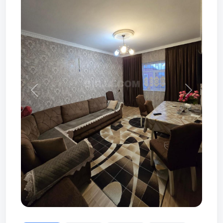
Prev
Next