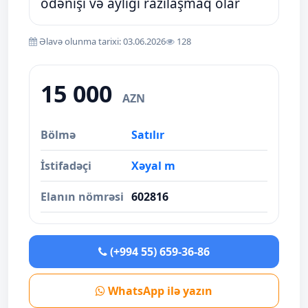
ödənişi və aylığı razılaşmaq olar
Əlavə olunma tarixi: 03.06.2026
128
15 000
AZN
Bölmə
Satılır
İstifadəçi
Xəyal m
Elanın nömrəsi
602816
(+994 55) 659-36-86
WhatsApp ilə yazın