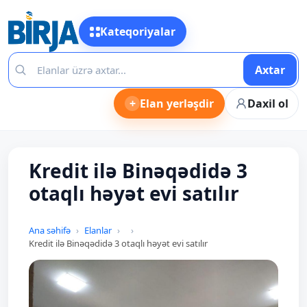
Kateqoriyalar
Axtar
+
Elan yerləşdir
Daxil ol
Kredit ilə Binəqədidə 3
otaqlı həyət evi satılır
Ana səhifə
Elanlar
Kredit ilə Binəqədidə 3 otaqlı həyət evi satılır