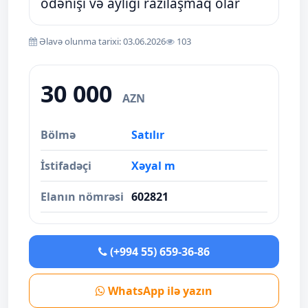
ödənişi və aylığı razılaşmaq olar
Əlavə olunma tarixi: 03.06.2026
103
30 000
AZN
Bölmə
Satılır
İstifadəçi
Xəyal m
Elanın nömrəsi
602821
(+994 55) 659-36-86
WhatsApp ilə yazın