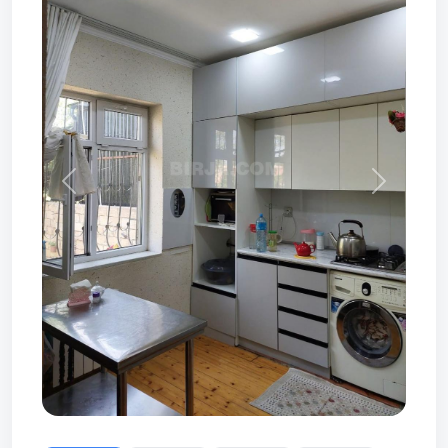
Prev
Next