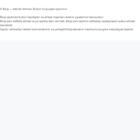
© Birja — elanlar lövhəsi. Bütün hüquqları qorunur
Birja saytında bütün loqotiplər və əmtəə nişanları onların yiyələrinə məxsusdur.
Birja-dan istifadə etmək və ya saytda elan vermək, Birja.com saytının istifadəçi razılaşmasını qəbul etmək
deməkdir.
Saytın rəhbərliyi reklam bannerlərinin və yerləşdirilmiş elanların məzmununa görə məsuliyyət daşımır.