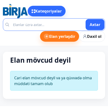
Kateqoriyalar
Axtar
+
Elan yerləşdir
Daxil ol
Elan mövcud deyil
Cari elan mövcud deyil və ya qüvvədə olma
müddəti tamam olub