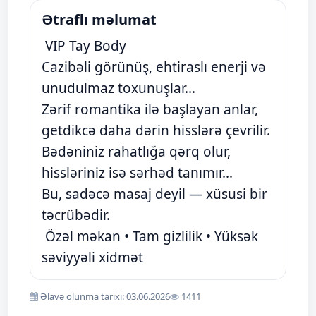
Ətraflı məlumat
VIP Tay Body
Cazibəli görünüş, ehtiraslı enerji və
unudulmaz toxunuşlar…
Zərif romantika ilə başlayan anlar,
getdikcə daha dərin hisslərə çevrilir.
Bədəniniz rahatlığa qərq olur,
hissləriniz isə sərhəd tanımır…
Bu, sadəcə masaj deyil — xüsusi bir
təcrübədir.
Özəl məkan • Tam gizlilik • Yüksək
səviyyəli xidmət
Əlavə olunma tarixi: 03.06.2026
1411