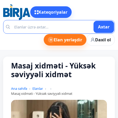
Kateqoriyalar
Axtar
+
Elan yerləşdir
Daxil ol
Masaj xidməti - Yüksək
səviyyəli xidmət
Ana səhifə
Elanlar
Masaj xidməti - Yüksək səviyyəli xidmət