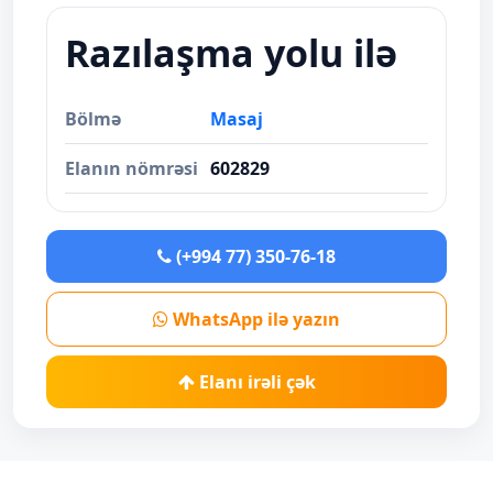
Razılaşma yolu ilə
Bölmə
Masaj
Elanın nömrəsi
602829
(+994 77) 350-76-18
WhatsApp ilə yazın
Elanı irəli çək