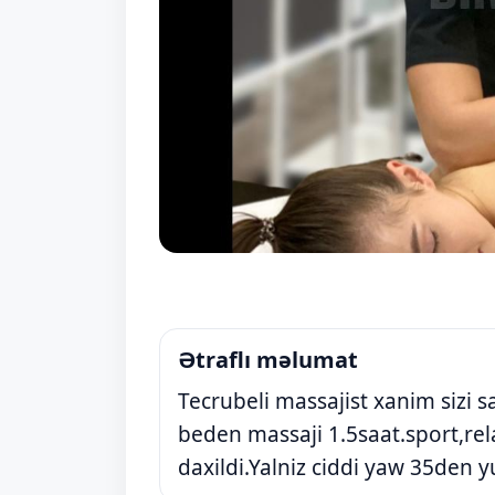
Ətraflı məlumat
Tecrubeli massajist xanim sizi 
beden massaji 1.5saat.sport,rel
daxildi.Yalniz ciddi yaw 35den y