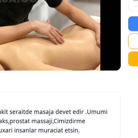
sakit seraitde masaja devet edir .Umumi
aks,prostat massaji,Cimizdirme
uxari insanlar muraciat etsin.