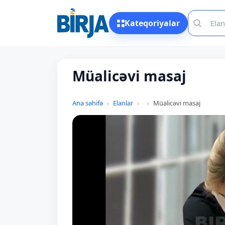
Kateqoriyalar
Müalicəvi masaj
Ana səhifə
Elanlar
Müalicəvi masaj