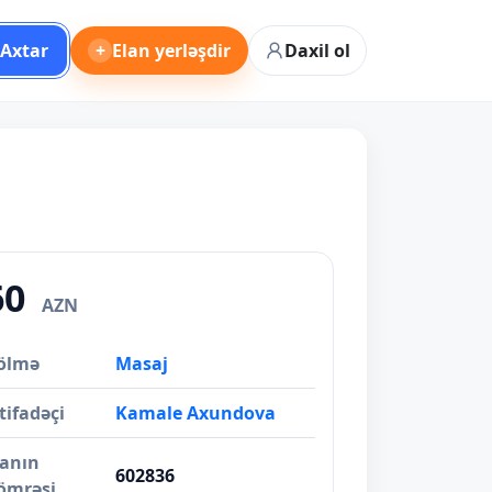
Axtar
+
Elan yerləşdir
Daxil ol
60
AZN
ölmə
Masaj
tifadəçi
Kamale Axundova
lanın
602836
ömrəsi