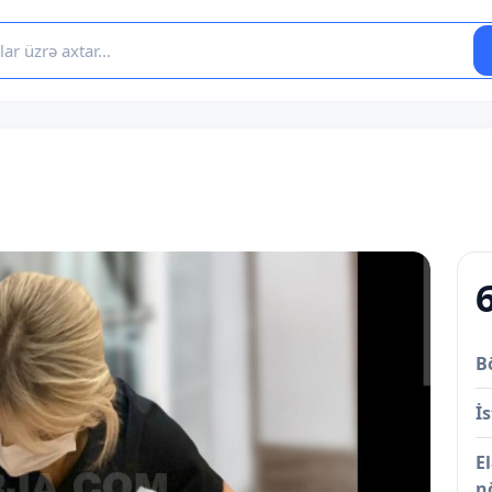
B
İs
E
n