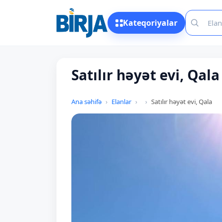
Kateqoriyalar
Satılır həyət evi, Qala
Ana səhifə
Elanlar
Satılır həyət evi, Qala