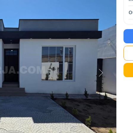
O
Next