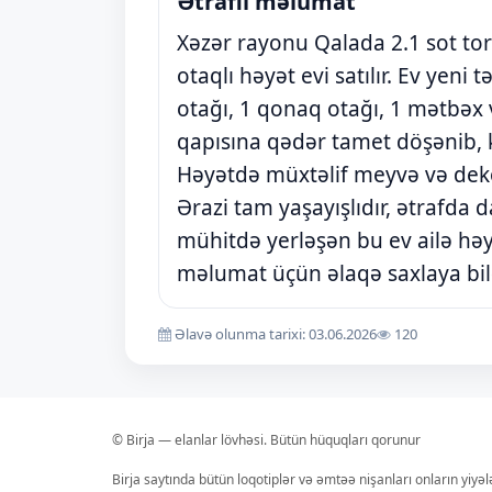
Ətraflı məlumat
Xəzər rayonu Qalada 2.1 sot tor
otaqlı həyət evi satılır. Ev yeni
otağı, 1 qonaq otağı, 1 mətbəx
qapısına qədər tamet döşənib, k
Həyətdə müxtəlif meyvə və dekora
Ərazi tam yaşayışlıdır, ətrafda 
mühitdə yerləşən bu ev ailə həya
məlumat üçün əlaqə saxlaya bilə
Əlavə olunma tarixi: 03.06.2026
120
© Birja — elanlar lövhəsi. Bütün hüquqları qorunur
Birja saytında bütün loqotiplər və əmtəə nişanları onların yiyə