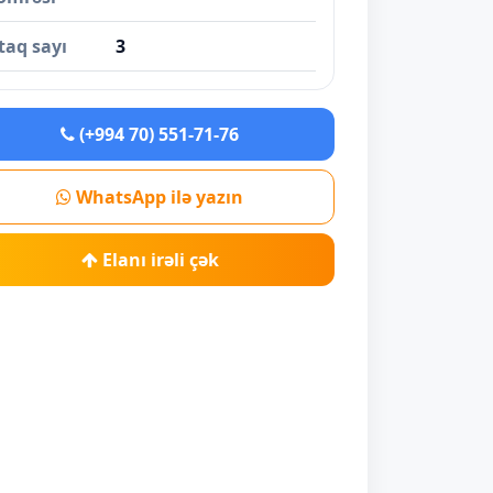
taq sayı
3
(+994 70) 551-71-76
WhatsApp ilə yazın
Elanı irəli çək