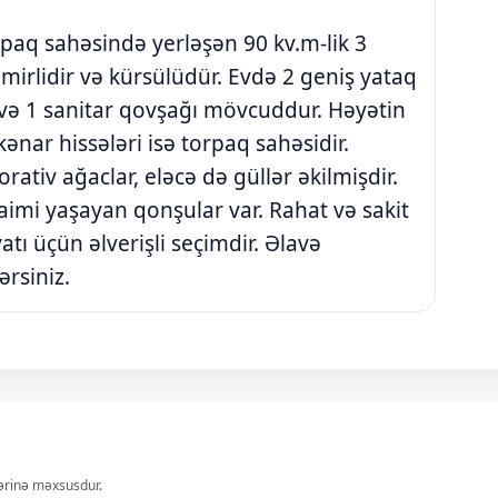
paq sahəsində yerləşən 90 kv.m-lik 3
 təmirlidir və kürsülüdür. Evdə 2 geniş yataq
 və 1 sanitar qovşağı mövcuddur. Həyətin
ənar hissələri isə torpaq sahəsidir.
tiv ağaclar, eləcə də güllər əkilmişdir.
daimi yaşayan qonşular var. Rahat və sakit
tı üçün əlverişli seçimdir. Əlavə
rsiniz.
lərinə məxsusdur.