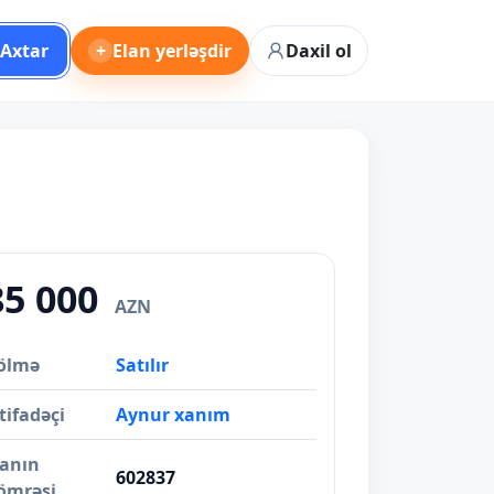
Axtar
+
Elan yerləşdir
Daxil ol
85 000
AZN
ölmə
Satılır
tifadəçi
Aynur xanım
lanın
602837
ömrəsi