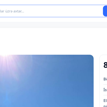
B
İs
E
n