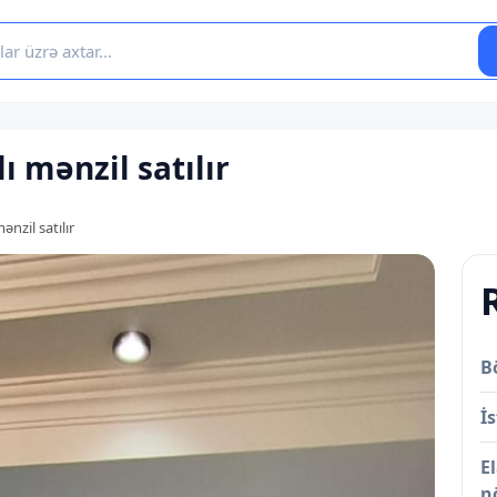
ı mənzil satılır
ənzil satılır
B
İs
E
n