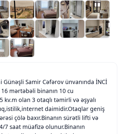
ni Günəşli Samir Cəfərov ünvanında İNCİ
6 mərtəbəli binanın 10 cu
v.m olan 3 otaqlı təmirli və əşyalı
ıq,istilik,internet daimidir.Otaqlar geniş
rəsi çölə baxır.Binanın sürətli lifti və
24/7 saat müafizə olunur.Binanın