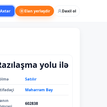
Axtar
+
Elan yerləşdir
Daxil ol
Razılaşma yolu ilə
ölmə
Satılır
tifadəçi
Məhərrəm Bəy
lanın
602838
ömrəsi