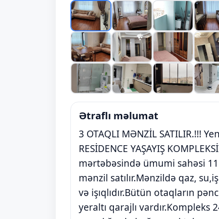
Ətraflı məlumat
3 OTAQLI MƏNZİL SATILIR.!!! Ye
RESİDENCE YAŞAYIŞ KOMPLEKSİ 1
mərtəbəsində ümumi sahəsi 115 k
mənzil satılır.Mənzildə qaz, su,iş
və işıqlıdır.Bütün otaqların pəncə
yeraltı qarajlı vardır.Kompleks 