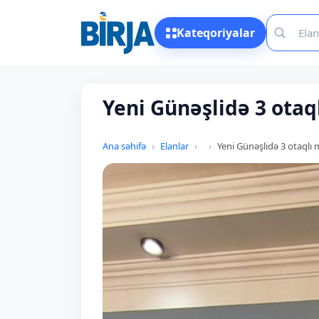
Kateqoriyalar
Yeni Günəşlidə 3 otaql
Ana səhifə
Elanlar
Yeni Günəşlidə 3 otaqlı m