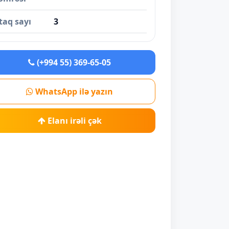
taq sayı
3
(+994 55) 369-65-05
WhatsApp ilə yazın
Elanı irəli çək