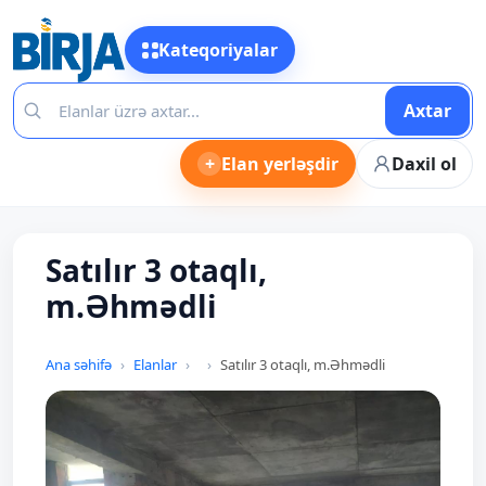
Kateqoriyalar
Axtar
+
Elan yerləşdir
Daxil ol
Satılır 3 otaqlı,
m.Əhmədli
Ana səhifə
Elanlar
Satılır 3 otaqlı, m.Əhmədli