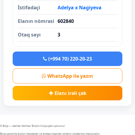
İstifadəçi
Adelya x Nagiyeva
Elanın nömrəsi
602840
Otaq sayı
3
(+994 70) 220-20-23
WhatsApp ilə yazın
Elanı irəli çək
© Birja — elanlar lövhəsi. Bütün hüquqları qorunur
Birja saytında bütün loqotiplər və əmtəə nişanları onların yiyələrinə məxsusdur.