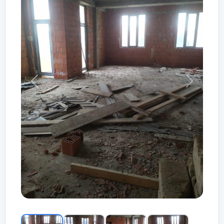
Prev
Next