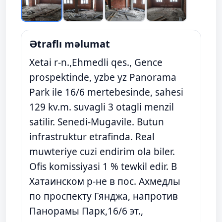
Ətraflı məlumat
Xetai r-n.,Ehmedli qes., Gence
prospektinde, yzbe yz Panorama
Park ile 16/6 mertebesinde, sahesi
129 kv.m. suvagli 3 otagli menzil
satilir. Senedi-Mugavile. Butun
infrastruktur etrafinda. Real
muwteriye cuzi endirim ola biler.
Ofis komissiyasi 1 % tewkil edir. В
Xaтаинском р-не в пос. Ахмедлы
по проспекту Гянджа, напротив
Панорамы Парк,16/6 эт.,