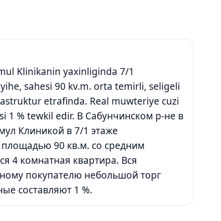
mul Klinikanin yaxinliginda 7/1
he, sahesi 90 kv.m. orta temirli, seligeli
frastruktur etrafinda. Real muwteriye cuzi
asi 1 % tewkil edir. В Сабунчинском р-не в
мул Клиникой в 7/1 этаже
 площадью 90 кв.м. со средним
я 4 комнатная квартира. Вся
ьному покупателю небольшой торг
ые составляют 1 %.