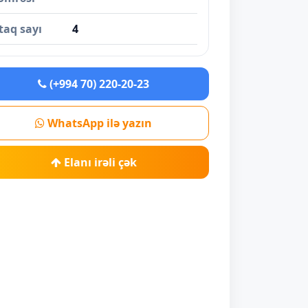
taq sayı
4
(+994 70) 220-20-23
WhatsApp ilə yazın
Elanı irəli çək