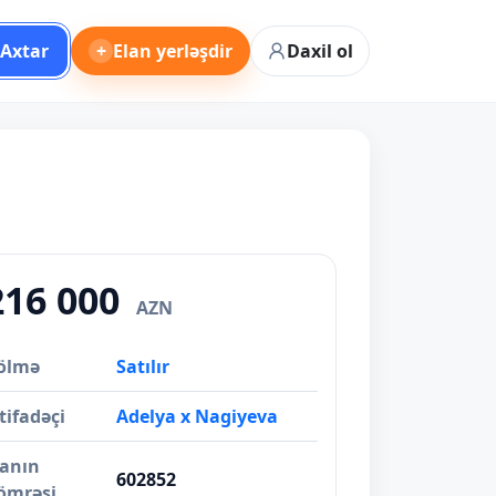
Axtar
+
Elan yerləşdir
Daxil ol
216 000
AZN
ölmə
Satılır
tifadəçi
Adelya x Nagiyeva
lanın
602852
ömrəsi