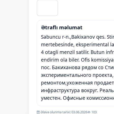
Ətraflı məlumat
Sabuncu r-n.,Bakixanov qes. Sti
mertebesinde, eksperimental layi
4 otagli menzil satilir. Butun in
endirim ola biler. Ofis komissiy
пос. Бакиханова рядом со Сти
экспериментального проекта,
ремонтом,ухоженная продаетс
инфраструктура вокруг. Реал
уместен. Офисные комиссионн
Əlavə olunma tarixi: 03.06.2026
103