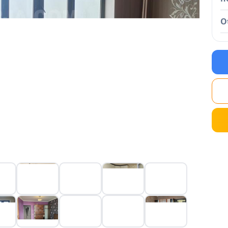
O
Next