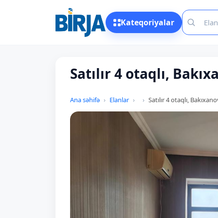
Kateqoriyalar
Satılır 4 otaqlı, Bakıx
Ana səhifə
Elanlar
Satılır 4 otaqlı, Bakıxano