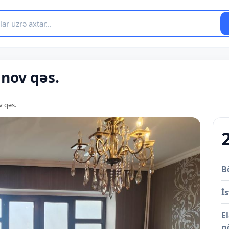
anov qəs.
v qəs.
B
İs
E
n