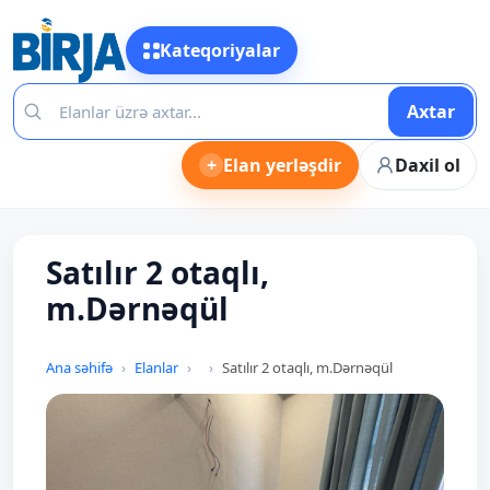
Kateqoriyalar
Axtar
+
Elan yerləşdir
Daxil ol
Satılır 2 otaqlı,
m.Dərnəqül
Ana səhifə
Elanlar
Satılır 2 otaqlı, m.Dərnəqül