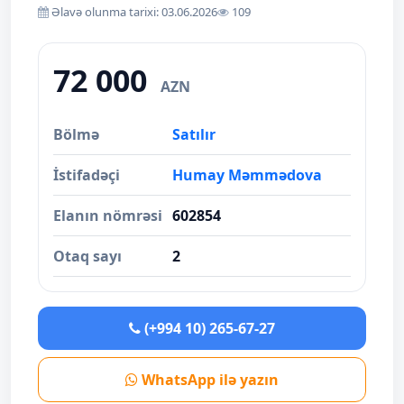
Əlavə olunma tarixi: 03.06.2026
109
72 000
AZN
Bölmə
Satılır
İstifadəçi
Humay Məmmədova
Elanın nömrəsi
602854
Otaq sayı
2
(+994 10) 265-67-27
WhatsApp ilə yazın