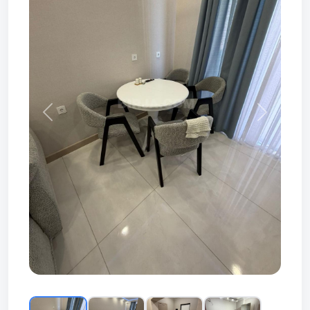
Prev
Next