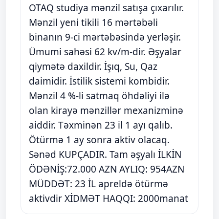
OTAQ studiya mənzil satışa çıxarılır.
Mənzil yeni tikili 16 mərtəbəli
binanın 9-ci mərtəbəsində yerləşir.
Ümumi sahəsi 62 kv/m-dir. Əşyalar
qiymətə daxildir. İşıq, Su, Qaz
daimidir. İstilik sistemi kombidir.
Mənzil 4 %-li satmaq öhdəliyi ilə
olan kirayə mənzillər mexanizminə
aiddir. Təxminən 23 il 1 ayı qalıb.
Ötürmə 1 ay sonra aktiv olacaq.
Sənəd KUPÇADIR. Tam əşyalı İLKİN
ÖDƏNİŞ:72.000 AZN AYLIQ: 954AZN
MÜDDƏT: 23 İL apreldə ötürmə
aktivdir XİDMƏT HAQQI: 2000manat