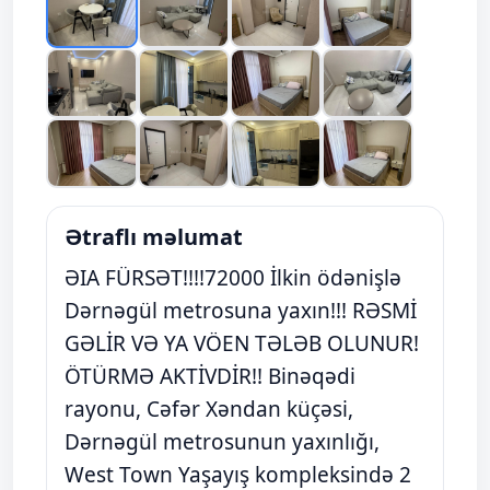
Ətraflı məlumat
ƏIA FÜRSƏT!!!!72000 İlkin ödənişlə
Dərnəgül metrosuna yaxın!!! RƏSMİ
GƏLİR VƏ YA VÖEN TƏLƏB OLUNUR!
ÖTÜRMƏ AKTİVDİR!! Binəqədi
rayonu, Cəfər Xəndan küçəsi,
Dərnəgül metrosunun yaxınlığı,
West Town Yaşayış kompleksində 2