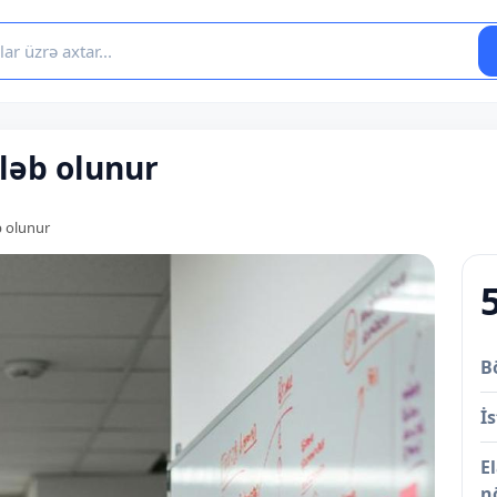
ləb olunur
 olunur
B
İs
E
n