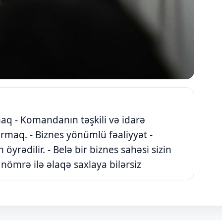
aq - Komandanın təşkili və idarə
armaq. - Biznes yönümlü fəaliyyət -
 öyrədilir. - Belə bir biznes sahəsi sizin
ömrə ilə əlaqə saxlaya bilərsiz