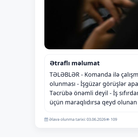
Ətraflı məlumat
TƏLƏBLƏR ​- Komanda ilə çalışm
olunması ​- İşgüzar görüşlər ap
Təcrübə önəmli deyil - İş sıfırdan
üçün maraqlıdırsa qeyd olunan n
Əlavə olunma tarixi: 03.06.2026
109