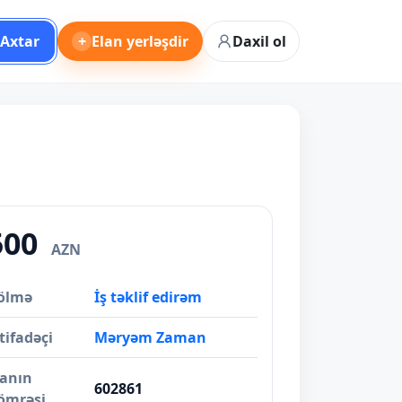
Axtar
+
Elan yerləşdir
Daxil ol
500
AZN
ölmə
İş təklif edirəm
tifadəçi
Məryəm Zaman
lanın
602861
ömrəsi