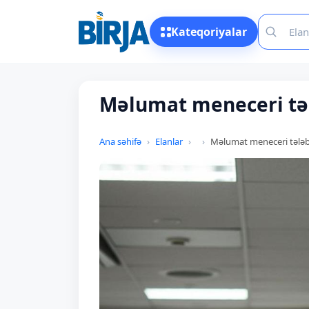
Kateqoriyalar
Məlumat meneceri tə
Ana səhifə
Elanlar
Məlumat meneceri tələb