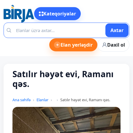
Kateqoriyalar
Axtar
+
Elan yerləşdir
Daxil ol
Satılır həyət evi, Ramanı
qəs.
Ana səhifə
Elanlar
Satılır həyət evi, Ramanı qəs.