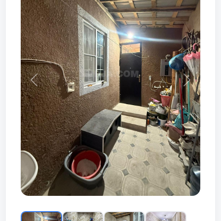
Prev
Next