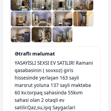
Ətraflı məlumat
YASAYISLI SEXSI EV SATILIR! Ramani
qəsəbəsinin ( sovxoz) giris
hissesinde yerləşən 163 sayli
marsrut yoluna 137 sayli məktəbə
60 kv.torpaq sahəsində 55kvm
sahəsi olan 2 otaqli ev
satilir.Qaz,su,işıq Saygaclari