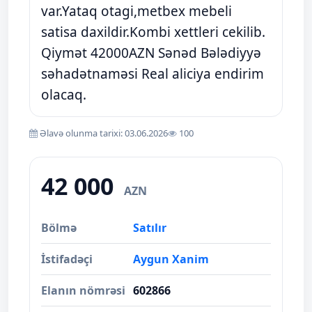
var.Yataq otagi,metbex mebeli
satisa daxildir.Kombi xettleri cekilib.
Qiymət 42000AZN Sənəd Bələdiyyə
səhadətnaməsi Real aliciya endirim
olacaq.
Əlavə olunma tarixi: 03.06.2026
100
42 000
AZN
Bölmə
Satılır
İstifadəçi
Aygun Xanim
Elanın nömrəsi
602866